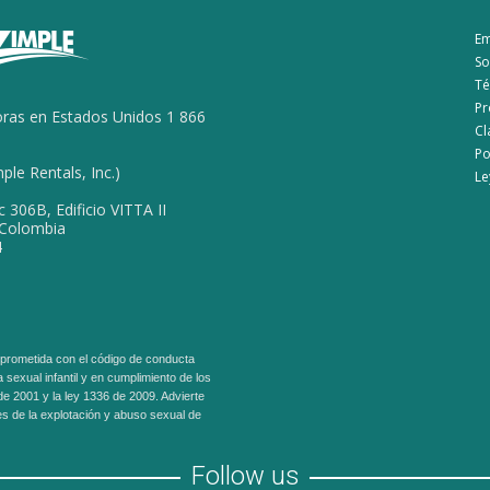
E
So
Té
Pr
ras en Estados Unidos 1 866
Cl
Po
le Rentals, Inc.)
Le
c 306B, Edificio VITTA II
, Colombia
4
prometida con el código de conducta
a sexual infantil y en cumplimiento de los
 de 2001 y la ley 1336 de 2009. Advierte
s de la explotación y abuso sexual de
Follow us