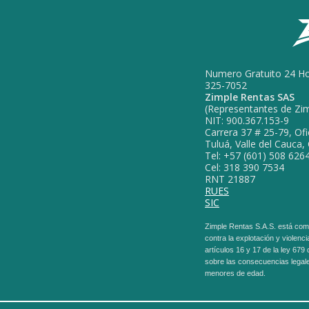
Numero Gratuito 24 Ho
325-7052
Zimple Rentas SAS
(Representantes de Zimp
NIT: 900.367.153-9
Carrera 37 # 25-79, Ofi
Tuluá, Valle del Cauca
Tel: +57 (601) 508 626
Cel: 318 390 7534
RNT 21887
RUES
SIC
Zimple Rentas S.A.S. está com
contra la explotación y violenci
artículos 16 y 17 de la ley 679
sobre las consecuencias legale
menores de edad.