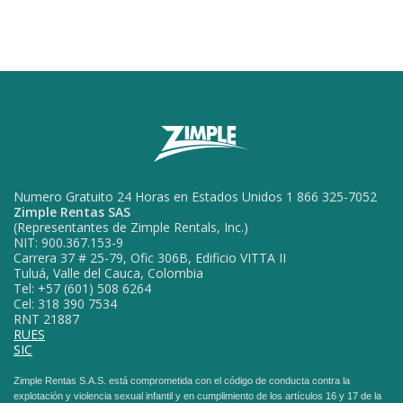
Numero Gratuito 24 Horas en Estados Unidos 1 866 325-7052
Zimple Rentas SAS
(Representantes de Zimple Rentals, Inc.)
NIT: 900.367.153-9
Carrera 37 # 25-79, Ofic 306B, Edificio VITTA II
Tuluá, Valle del Cauca, Colombia
Tel: +57 (601) 508 6264
Cel: 318 390 7534
RNT 21887
RUES
SIC
Zimple Rentas S.A.S. está comprometida con el código de conducta contra la
explotación y violencia sexual infantil y en cumplimiento de los artículos 16 y 17 de la