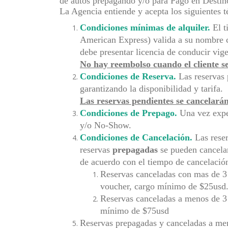
de autos prepagando y/o para Pago en Destin
La Agencia entiende y acepta los siguientes 
Condiciones mínimas de alquiler.
El t
American Express) valida a su nombre c
debe presentar licencia de conducir vi
No hay reembolso cuando el cliente s
Condiciones de Reserva.
Las reservas 
garantizando la disponibilidad y tarifa.
Las reservas pendientes se cancelarán 
Condiciones de Prepago.
Una vez expe
y/o No-Show.
Condiciones de Cancelación.
Las rese
reservas
prepagadas
se pueden cancelar
de acuerdo con el tiempo de cancelació
Reservas canceladas con mas de 3 d
voucher, cargo mínimo de $25usd
Reservas canceladas a menos de 3 d
mínimo de $75usd
Reservas prepagadas y canceladas a men