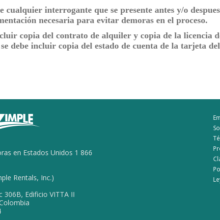
cualquier interrogante que se presente antes y/o despues
mentación necesaria para evitar demoras en el proceso.
luir copia del contrato de alquiler y copia de la licencia d
e debe incluir copia del estado de cuenta de la tarjeta del
E
So
Té
Pr
ras en Estados Unidos 1 866
Cl
Po
le Rentals, Inc.)
Le
c 306B, Edificio VITTA II
, Colombia
4