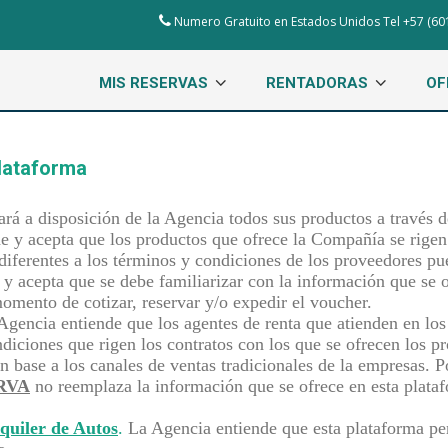
Numero Gratuito en Estados Unidos Tel +57 (60
MIS RESERVAS
RENTADORAS
OF
Plataforma
á a disposición de la Agencia todos sus productos a través de
nde y acepta que los productos que ofrece la Compañía se rige
iferentes a los términos y condiciones de los proveedores pue
e y acepta que se debe familiarizar con la información que se
momento de cotizar, reservar y/o expedir el voucher.
Agencia entiende que los agentes de renta que atienden en los 
diciones que rigen los contratos con los que se ofrecen los pro
n base a los canales de ventas tradicionales de la empresas. 
RVA
no reemplaza la información que se ofrece en esta plataf
quiler de Autos
.
La Agencia entiende que esta plataforma perm