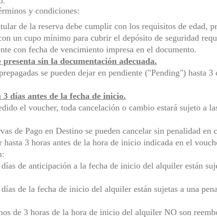
o.
términos y condiciones:
itular de la reserva debe cumplir con los requisitos de edad, p
on un cupo mínimo para cubrir el depósito de seguridad reque
gente con fecha de vencimiento impresa en el documento.
e presenta sin la documentación adecuada.
prepagadas se pueden dejar en pendiente ("Pending") hasta 3 dí
3 días antes de la fecha de inicio.
dido el voucher, toda cancelación o cambio estará sujeto a la
rvas de Pago en Destino se pueden cancelar sin penalidad en
 hasta 3 horas antes de la hora de inicio indicada en el vouche
n:
ías de anticipación a la fecha de inicio del alquiler están su
.
ías de la fecha de inicio del alquiler están sujetas a una pen
os de 3 horas de la hora de inicio del alquiler NO son reemb