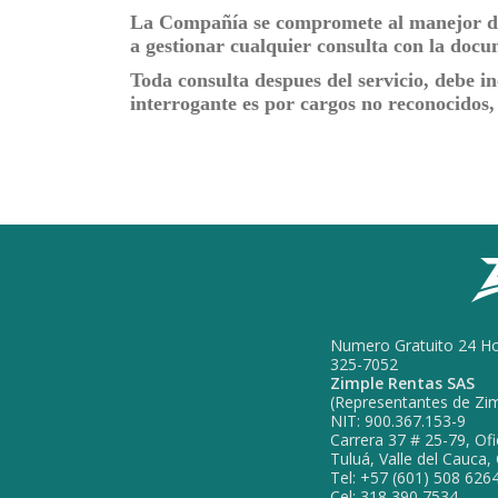
La Compañía se compromete al manejor de 
a gestionar cualquier consulta con la docu
Toda consulta despues del servicio, debe inc
interrogante es por cargos no reconocidos, s
Numero Gratuito 24 Ho
325-7052
Zimple Rentas SAS
(Representantes de Zimp
NIT: 900.367.153-9
Carrera 37 # 25-79, Ofi
Tuluá, Valle del Cauca
Tel: +57 (601) 508 626
Cel: 318 390 7534